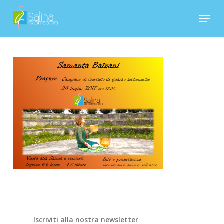
Skip
Menu
to
Close
main
Menu
content
Iscriviti alla nostra newsletter