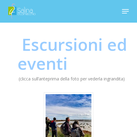
Skip
Menu
to
Close
main
Menu
content
Escursioni ed
eventi
(clicca sull’anteprima della foto per vederla ingrandita)