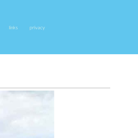
links
privacy