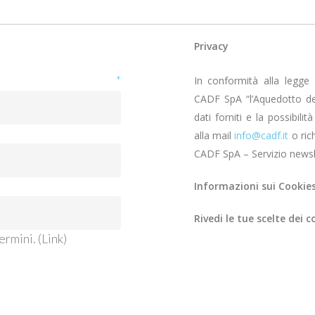
Privacy
ail
*
In conformità alla legge 1
CADF SpA “l’Aquedotto de
dati forniti e la possibili
alla mail
info@cadf.it
o ric
CADF SpA – Servizio newsle
Informazioni sui Cookie
Rivedi le tue scelte dei c
ermini. (
Link
)