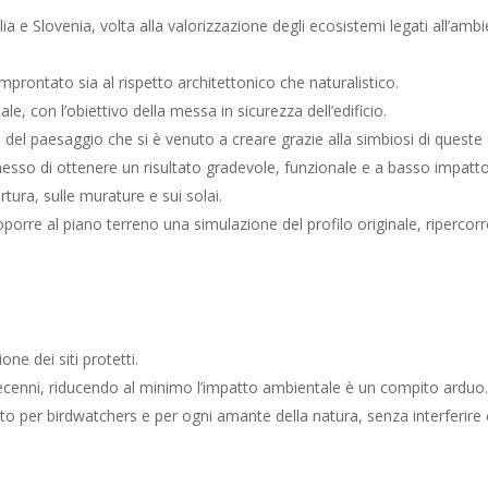
lia e Slovenia, volta alla valorizzazione degli ecosistemi legati all’ambi
 improntato sia al rispetto architettonico che naturalistico.
nale, con l’obiettivo della messa in sicurezza dell’edificio.
tà del paesaggio che si è venuto a creare grazie alla simbiosi di queste
rmesso di ottenere un risultato gradevole, funzionale e a basso impatt
ertura, sulle murature e sui solai.
proporre al piano terreno una simulazione del profilo originale, ripercor
ne dei siti protetti.
 decenni, riducendo al minimo l’impatto ambientale è un compito arduo. 
o per birdwatchers e per ogni amante della natura, senza interferire c