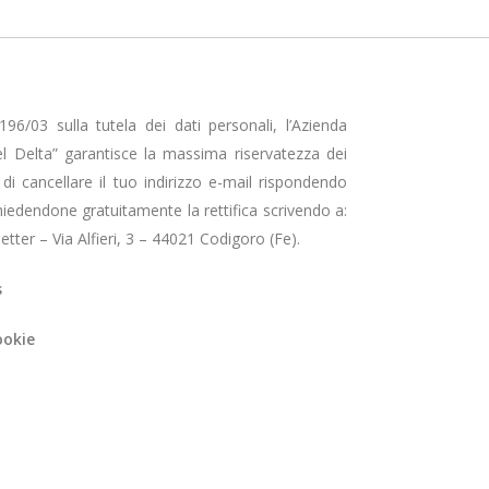
96/03 sulla tutela dei dati personali, l’Azienda
l Delta” garantisce la massima riservatezza dei
tà di cancellare il tuo indirizzo e-mail rispondendo
hiedendone gratuitamente la rettifica scrivendo a:
tter – Via Alfieri, 3 – 44021 Codigoro (Fe).
s
ookie