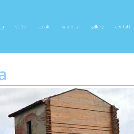
ina
visite
scuole
salinetta
gallery
contatti
a