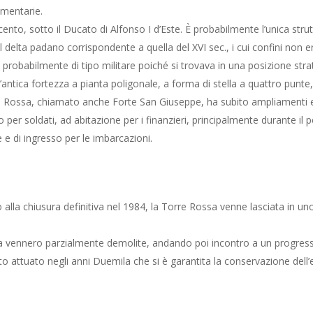
mmentarie.
nto, sotto il Ducato di Alfonso I d’Este. È probabilmente l’unica strut
 delta padano corrispondente a quella del XVI sec., i cui confini non er
era probabilmente di tipo militare poiché si trovava in una posizione stra
tica fortezza a pianta poligonale, a forma di stella a quattro punte, d
 Rossa, chiamato anche Forte San Giuseppe, ha subito ampliamenti e 
r soldati, ad abitazione per i finanzieri, principalmente durante il pe
 e di ingresso per le imbarcazioni.
no alla chiusura definitiva nel 1984, la Torre Rossa venne lasciata in
ura vennero parzialmente demolite, andando poi incontro a un progressi
attuato negli anni Duemila che si è garantita la conservazione dell’ed