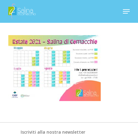
Skip
Menu
to
Close
main
Menu
content
Iscriviti alla nostra newsletter