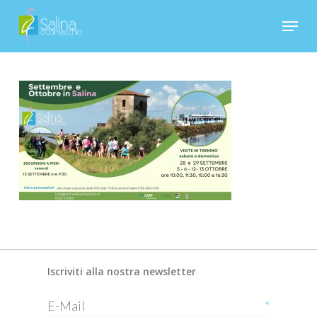
Skip
Menu
to
Close
main
Menu
content
Iscriviti alla nostra newsletter
E-Mail
*