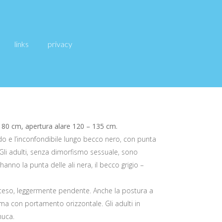
links
privacy
 80 cm, apertura alare 120 – 135 cm.
do e l’inconfondibile lungo becco nero, con punta
Gli adulti, senza dimorfismo sessuale, sono
hanno la punta delle ali nera, il becco grigio –
lo steso, leggermente pendente. Anche la postura a
e ma con portamento orizzontale. Gli adulti in
nuca.