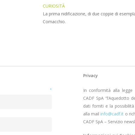
CURIOSITÀ
La prima nidificazione, di due coppie di esemplari
Comacchio.
Privacy
ail
*
In conformità alla legge 1
CADF SpA “l’Aquedotto de
dati forniti e la possibili
alla mail
info@cadf.it
o ric
CADF SpA – Servizio newsle