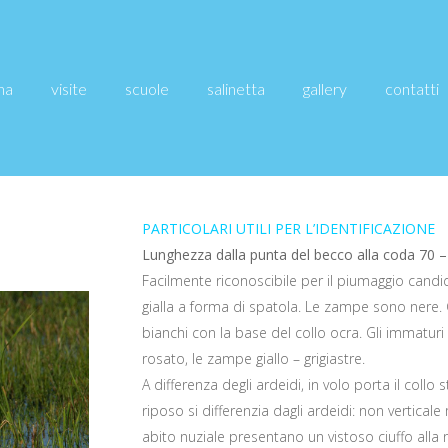
ina
visite
scuole
salinetta
gallery
contatti
PARTICOLARI UTILI PER L’IDENTIFICAZIONE
Lunghezza dalla punta del becco alla coda 70 –
Facilmente riconoscibile per il piumaggio candi
gialla a forma di spatola. Le zampe sono nere. 
bianchi con la base del collo ocra. Gli immaturi 
rosato, le zampe giallo – grigiastre.
A differenza degli ardeidi, in volo porta il col
riposo si differenzia dagli ardeidi: non vertical
abito nuziale presentano un vistoso ciuffo alla 