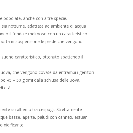
e popolate, anche con altre specie.
e sia notturne, adattata ad ambiente di acqua
iando il fondale melmoso con un caratteristico
porta in sospensione le prede che vengono
 suono caratteristico, ottenuto sbattendo il
uova, che vengono covate da entrambi i genitori
opo 45 – 50 giorni dalla schiusa delle uova.
di età.
lmente su alberi o tra cespugli. Strettamente
cque basse, aperte, paludi con canneti, estuari.
o nidificante.