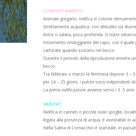
COMPORTAMENTO
Animale gregario, nidifica in colonie densament
Strettamente acquatica, con abitudini sia diurn
dolce o salata, poco profonda. Si nutre setacc
movimento ondeggiante del capo, con il quale 
catturate quando sostano nel becco.
Durante il periodo della riproduzione emette un
becco.
Tra febbraio e marzo la femmina depone 3 – 5 
per 24 – 25 giorni. I pulcini sono indipendenti d
La prima nidificazione avviene verso i 3 -5 anni 
HABITAT
Nidifica in canneti o piccole isole spoglie, loca
legata alla presenza di acqua, è avvistabile in a
Nella Salina di Comacchio è stanziale, in passat