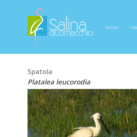
Skip
to
main
home
sal
content
Spatola
Platalea leucorodia