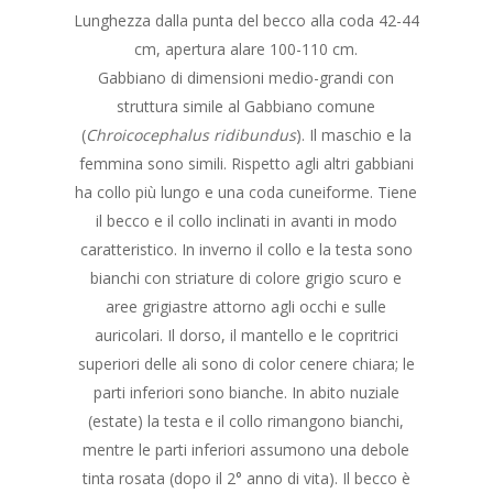
Lunghezza dalla punta del becco alla coda 42-44
cm, apertura alare 100-110 cm.
Gabbiano di dimensioni medio-grandi con
struttura simile al Gabbiano comune
(
Chroicocephalus
ridibundus
). Il maschio e la
femmina sono simili. Rispetto agli altri gabbiani
ha collo più lungo e una coda cuneiforme. Tiene
il becco e il collo inclinati in avanti in modo
caratteristico. In inverno il collo e la testa sono
bianchi con striature di colore grigio scuro e
aree grigiastre attorno agli occhi e sulle
auricolari. Il dorso, il mantello e le copritrici
superiori delle ali sono di color cenere chiara; le
parti inferiori sono bianche. In abito nuziale
(estate) la testa e il collo rimangono bianchi,
mentre le parti inferiori assumono una debole
tinta rosata (dopo il 2° anno di vita). Il becco è