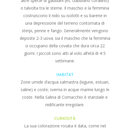
altre specie di gabbiani (es. Gabbiano corallino)
o talvolta tra le sterne. Il maschio e la femmina
costruiscono il nido su isolotti e su barene in
una depressione del terreno contornata di
sterpi, penne e fango. Generalmente vengono
deposte 2-3 uova; sia il maschio che la femmina
si occupano della covata che dura circa 22
giorni. I piccoli sono atti al volo all’età di 4-5
settimane.
HABITAT
Zone umide d’acqua salmastra (lagune, estuari,
saline) e coste; sverna in acque marine lungo le
coste. Nella Salina di Comacchio è stanziale e
nidificante irregolare.
CURIOSITÀ
La sua colorazione rosata è data, come nel