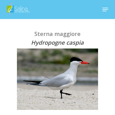
Skip
Menu
to
Close
main
Menu
content
Sterna maggiore
Hydropogne caspia