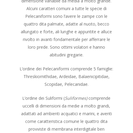
dimensione variabile da media a molto grande.
Alcuni caratteri comuni a tutte le specie di
Pelecaniformi sono l’avere le zampe con le
quattro dita palmate, adatte al nuoto, becco
allungato e forte, ali lunghe e appuntite e alluce
rivolto in avanti fondamentale per afferrare le
loro prede. Sono ottimi volatori e hanno
abitudini gregarie.
L’ordine dei Pelecaniformi comprende 5 famiglie:
Threskiornithidae, Ardeidae, Balaenicipitidae,
Scopidae, Pelecanidae.
L’ordine dei Suliformi (
Suliformes)
comprende
uccelli di dimensioni da medie a molto grandi,
adattati ad ambienti acquatici e marini, e aventi
come caratteristica comune le quattro dita
provviste di membrana interdigitale ben