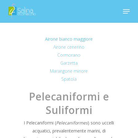
Skip
Menu
to
Close
main
Menu
content
Airone bianco maggiore
Airone cenerino
Cormorano
Garzetta
Marangone minore
Spatola
Pelecaniformi e
Suliformi
I Pelecaniformi (
Pelecaniformes
) sono uccelli
acquatici, prevalentemente marini, di